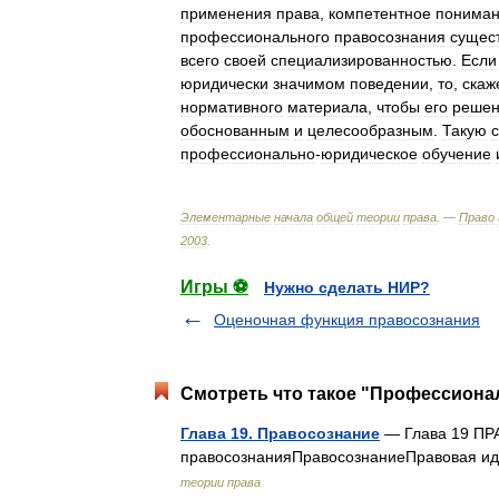
применения
права
,
компетентное
понима
профессионального
правосознания
сущес
всего
своей
специализированностью
.
Если
юридически
значимом
поведении
,
то
,
скаж
нормативного
материала
,
чтобы
его
реше
обоснованным
и
целесообразным
.
Такую
профессионально
-
юридическое
обучение
Элементарные
начала
общей
теории
права
. —
Право
2003
.
Игры ⚽
Нужно сделать НИР?
Оценочная функция правосознания
Смотреть что такое "Профессионал
Глава 19. Правосознание
— Глава 19 ПР
правосознанияПравосознаниеПравовая и
теории права