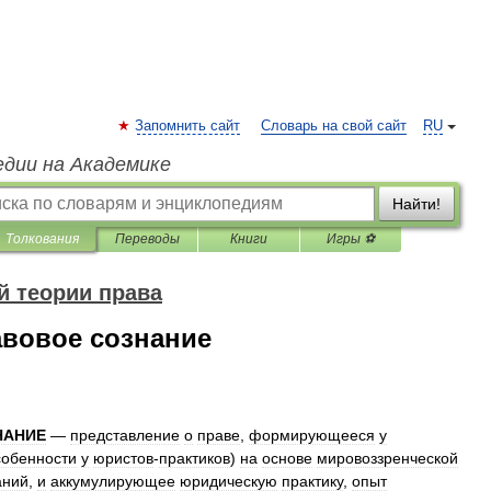
Запомнить сайт
Словарь на свой сайт
RU
едии на Академике
Найти!
Толкования
Переводы
Книги
Игры ⚽
 теории права
вовое сознание
НАНИЕ
—
представление
о
праве
,
формирующееся
у
собенности
у
юристов
-
практиков
)
на
основе
мировоззренческой
аний
,
и
аккумулирующее
юридическую
практику
,
опыт