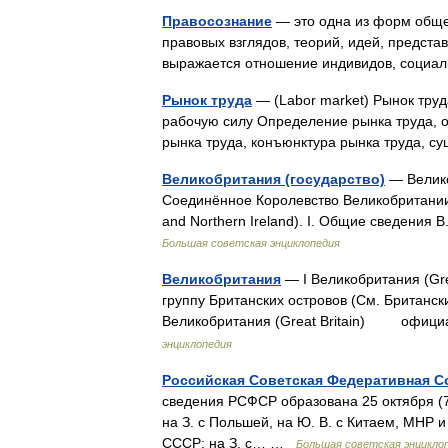
Правосознание
— это одна из форм обще
правовых взглядов, теорий, идей, представ
выражается отношение индивидов, социа
Рынок труда
— (Labor market) Рынок тру
рабочую силу Определение рынка труда, о
рынка труда, конъюнктура рынка труда, 
Великобритания (государство)
— Велико
Соединённое Королевство Великобритании 
and Northern Ireland). I. Общие сведения
Большая советская энциклопедия
Великобритания
— I Великобритания (Gr
группу Британских островов (См. Британски
Великобритания (Great Britain) офиц
энциклопедия
Российская Советская Федеративная С
сведения РСФСР образована 25 октября (7 
на З. с Польшей, на Ю. В. с Китаем, МНР 
СССР: на З. с… …
Большая советская энцикло