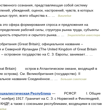
ственного сознания, представляющая собой систему
лений, убеждений, оценок, настроений, чувств, в которых
льных групп, всего общества к… …
Википедия
да это сфера формирования спроса и предложения на
пределение рабочей силы, структура рынка труда, субъекты
сущность открытого и скрытого рынка… …
Энциклопедия инвестора
британия (Great Britain); официальное название ‒
и Северной Ирландии (The United Kingdom of Great Britain
 В. ‒ островное государство на С. З. Европы; занимает… …
eat Britain) остров в Атлантическом океане, входящий в
е острова). См. Великобритания (государство). II
иальное название Соединённое… …
Большая советская
оциалистическая Республика
— РСФСР. I. Общие
ноября) 1917. Граничит на С. З. с Норвегией и Финляндией,
и КНДР, а также с союзными республиками, входящими в состав
педия