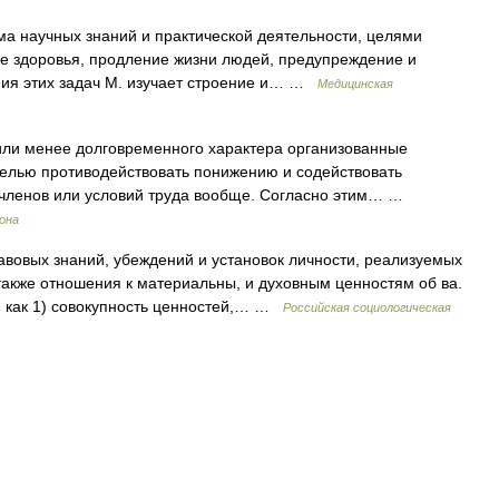
а научных знаний и практической деятельности, целями
е здоровья, продление жизни людей, предупреждение и
ния этих задач М. изучает строение и… …
Медицинская
ли менее долговременного характера организованные
лью противодействовать понижению и содействовать
 членов или условий труда вообще. Согласно этим… …
рона
вовых знаний, убеждений и установок личности, реализуемых
 также отношения к материальны, и духовным ценностям об ва.
ся как 1) совокупность ценностей,… …
Российская социологическая