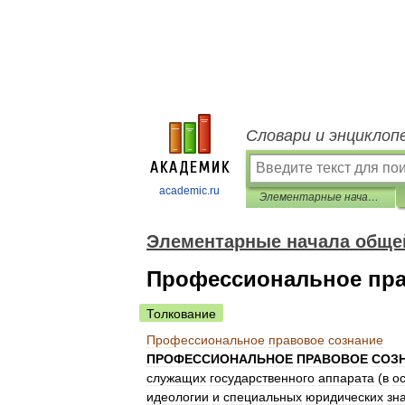
Словари и энциклоп
academic.ru
Элементарные начала общей теории права
Элементарные начала общей
Профессиональное пра
Толкование
Профессиональное
правовое
сознание
ПРОФЕССИОНАЛЬНОЕ
ПРАВОВОЕ
СОЗ
служащих
государственного
аппарата
(
в
о
идеологии
и
специальных
юридических
зн