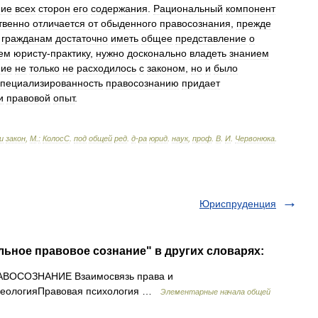
ние
всех
сторон
его
содержания
.
Рациональный
компонент
твенно
отличается
от
обыденного
правосознания
,
прежде
гражданам
достаточно
иметь
общее
представление
о
ем
юристу
-
практику
,
нужно
досконально
владеть
знанием
ние
не
только
не
расходилось
с
законом
,
но
и
было
специализированность
правосознанию
придает
и
правовой
опыт
.
и
закон
,
М
.
:
КолосС
.
под
общей
ред
.
д
-
ра
юрид
.
наук
,
проф
.
В
.
И
.
Червонюка
.
Юриспруденция
ьное правовое сознание" в других словарях:
АВОСОЗНАНИЕ Взаимосвязь права и
деологияПравовая психология …
Элементарные начала общей